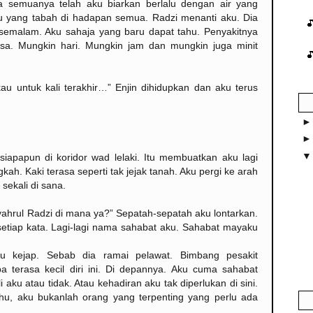
a semuanya telah aku biarkan berlalu dengan air yang
aku yang tabah di hadapan semua. Radzi menanti aku. Dia
 semalam. Aku sahaja yang baru dapat tahu. Penyakitnya
a. Mungkin hari. Mungkin jam dan mungkin juga minit
u untuk kali terakhir…” Enjin dihidupkan dan aku terus
apapun di koridor wad lelaki. Itu membuatkan aku lagi
ah. Kaki terasa seperti tak jejak tanah. Aku pergi ke arah
sekali di sana.
yahrul Radzi di mana ya?” Sepatah-sepatah aku lontarkan.
etiap kata. Lagi-lagi nama sahabat aku. Sahabat mayaku
gu kejap. Sebab dia ramai pelawat. Bimbang pesakit
a terasa kecil diri ini. Di depannya. Aku cuma sahabat
u atau tidak. Atau kehadiran aku tak diperlukan di sini.
ahu, aku bukanlah orang yang terpenting yang perlu ada