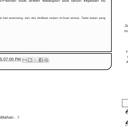
Fatihah buat arwah walaupun dua tahun kejadian itu
si hati seseorang, dan aku dedikasi cerpen ini buat semua. Tiada kaitan yang
J
c
r
05:07:00 PM
C
itahan.. :/
[