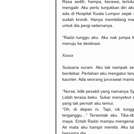
Rasa sedih, hampa, kecewa, terluk
mengalir. Aku perlu tunjukkan diri 
ada di Hospital Kuala Lumpur sejak
sudah kronik. Hanya membilang mas
untuk dia pergi selamanya.
“Radzi tunggu aku. Aku nak jumpa ka
menuju ke destinasi.
Xxxxx
Suasana suram. Aku tak nampak sesi
berdebar. Perlahan aku mengatur langk
kaunter. Ada seorang jururawat manis 
“Nurse, bilik pesakit yang namanya S
Lidah terasa beku. Sukar menyebut s
yang tak pernah aku temui.
“Oh, di depan ni. Tapi, cik tung
terganggu…” Tersentak aku. Tiba-tib
maya. Entah Radzi mampu mengenali ak
Air mata aku hampir menitis. Aku t
bersama dia.