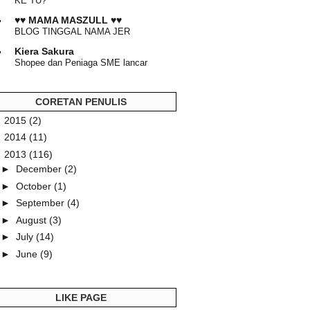
KE TU?
♥♥ MAMA MASZULL ♥♥
BLOG TINGGAL NAMA JER
Kiera Sakura
Shopee dan Peniaga SME lancar
#ShopeeHaul untuk Perkasa Wanita
Malaysia ‘Almari Kapsul’ Fesyen
Muslimah diperibadikan untuk Gaya
CORETAN PENULIS
‘Modest to Modern’
►
2015
(2)
Dapur Tanpa Sempadan...
►
2014
(11)
RESIPI KEK PAUN OREN
▼
2013
(116)
mrs secretary
►
December
(2)
Kelebihan Halia #1: Senang lawas
dan rawat masalah angin
►
October
(1)
►
September
(4)
pIecEs Of LiFe
Not really a story about A
►
August
(3)
msredcheesecake
►
July
(14)
Stationery Haul Unboxing, 2020
►
June
(9)
Journal Insert
►
May
(7)
fasihah.com
►
April
(16)
Paket Umroh Padang Murah Dan
LIKE PAGE
Berkualitas
▼
March
(13)