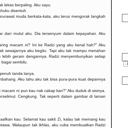
k lekas berpaling. Aku sayu.
ahuku disentuh.
 jururawat muda berkata-kata, aku terus mengorak langkah
ar dari mulut aku. Dia tersenyum dalam kepayahan. Aku
ring macam ni? Ini ke Radzi yang aku kenal hah?” Aku
 tak sewajarnya aku begitu. Tapi aku tak mampu menahan
ku lebih geram dengannya. Radzi menyembunyikan setiap
s bagai sembilu.
penuh tanda tanya.
mbahang. Aku tahu aku tak bisa pura-pura kuat depannya
it macam ni pun kau nak cakap kan?” Aku duduk di sisinya.
rselimut. Cengkung. Tak seperti dalam gambar di laman
.
aafkan kau. Selamat kau sakit Zi, kalau tak memang kau
etawa. Walaupun tak ikhlas, aku cuba membuatkan Radzi