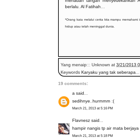
menadah tangan menyedekahkan Al-
berlalu. Al Fatihah…
*Orang kata melalui cerita kita mampu memahami i
hidup atau telah meninggal dunia.
Yang menaip:::
Unknown
at
3/21/2013 
Keywords
Karyaku yang tak seberapa...
19 comments:
a
said...
sedihnye..hurmmm :(
March 21, 2013 at 5:16 PM
Flavnesz
said...
hampir nangis tp air mata berjaya d
March 21, 2013 at 5:18 PM