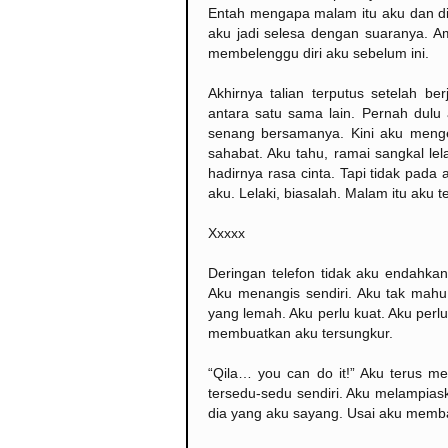
Entah mengapa malam itu aku dan dia
aku jadi selesa dengan suaranya. 
membelenggu diri aku sebelum ini.
Akhirnya talian terputus setelah b
antara satu sama lain. Pernah dulu
senang bersamanya. Kini aku meng
sahabat. Aku tahu, ramai sangkal le
hadirnya rasa cinta. Tapi tidak pada
aku. Lelaki, biasalah. Malam itu aku t
Xxxxx
Deringan telefon tidak aku endahk
Aku menangis sendiri. Aku tak mahu 
yang lemah. Aku perlu kuat. Aku per
membuatkan aku tersungkur.
“Qila… you can do it!” Aku terus me
tersedu-sedu sendiri. Aku melampias
dia yang aku sayang. Usai aku memba