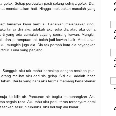
 gelak. Setiap perbualan pasti selang selinya gelak. Dan
Amat mendamaikan hati. Hingga melupakan masalah yang
erjam lamanya kami berbual. Bagaikan melepaskan rindu
 aku tanya diri aku, adakah aku suka dia atau aku cuma
erti yang ada cumalah sayang seorang kawan. Mungkin
laki dan perempuan tak boleh jadi kawan baik. Mesti akan
 aku. mungkin juga dia. Dia tak pernah kata dia sayangkan
ertidur. Lena yang panjang.
an. Sungguh aku tak mahu bercakap dengan sesiapa pun.
orang melihat aku dari sisi gelap. Sisi aku adalah insan
lu tabah. Berita yang baru aku terima memang benar-benar
nuju ke bilik air. Pancuran air begitu menenangkan. Aku
kan segala rasa. Aku tahu aku perlu terus tersenyum demi
sahkan seluruh tubuhku. Aku bersiap ala kadar.