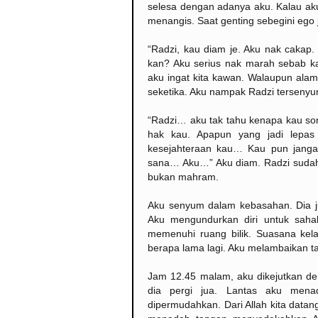
selesa dengan adanya aku. Kalau aku
menangis. Saat genting sebegini ego 
“Radzi, kau diam je. Aku nak cakap.
kan? Aku serius nak marah sebab kau
aku ingat kita kawan. Walaupun ala
seketika. Aku nampak Radzi tersenyum
“Radzi… aku tak tahu kenapa kau soro
hak kau. Apapun yang jadi lepas
kesejahteraan kau… Kau pun jang
sana… Aku…” Aku diam. Radzi sudah 
bukan mahram.
Aku senyum dalam kebasahan. Dia jug
Aku mengundurkan diri untuk saha
memenuhi ruang bilik. Suasana kel
berapa lama lagi. Aku melambaikan ta
Jam 12.45 malam, aku dikejutkan de
dia pergi jua. Lantas aku men
dipermudahkan. Dari Allah kita datan