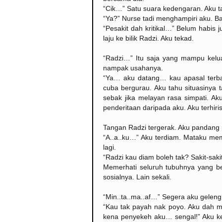
“Cik…” Satu suara kedengaran. Aku ta
“Ya?” Nurse tadi menghampiri aku. B
“Pesakit dah kritikal…” Belum habis
laju ke bilik Radzi. Aku tekad.
“Radzi…” Itu saja yang mampu kelu
nampak usahanya.
“Ya… aku datang… kau apasal terba
cuba bergurau. Aku tahu situasinya
sebak jika melayan rasa simpati. A
penderitaan daripada aku. Aku terhiri
Tangan Radzi tergerak. Aku pandang 
“A..a..ku…” Aku terdiam. Mataku me
lagi.
“Radzi kau diam boleh tak? Sakit-sak
Memerhati seluruh tubuhnya yang be
sosialnya. Lain sekali.
“Min..ta..ma..af…” Segera aku geleng
“Kau tak payah nak poyo. Aku dah m
kena penyekeh aku… sengal!” Aku k