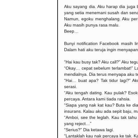
Aku sayang dia. Aku harap dia juga 
yang setia menemani susah dan senan
Namun, egoku menghalang. Aku pere
Aku masih punya rasa malu.
Beep…
Bunyi notification Facebook masih 
Dalam hati aku teruja ingin menyapan
“Hai kau busy tak? Aku call?” Aku tegu
“Okay… cepat sebelum terlambat!” L
mendialnya. Dia terus menyapa aku te
“Hai… buat apa? Tak tidur lagi?” A
serasi.
“Aku tengah dating. Kau pulak? Esok
percaya. Antara kami tiada rahsia.
“Siapa yang nak kat kau? Buta ke di
insurans. Kalau aku ada sepit baju, m
“Amboi, see the leglah. Kau tak tah
yang reject…”
“Serius?” Dia ketawa lagi.
“Lantaklah kau nak percaya ke tak. Ka