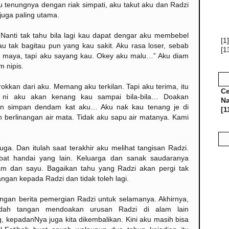
 tenungnya dengan riak simpati, aku takut aku dan Radzi
juga paling utama.
 Nanti tak tahu bila lagi kau dapat dengar aku membebel
[1]
 tak bagitau pun yang kau sakit. Aku rasa loser, sebab
[1
m maya, tapi aku sayang kau. Okey aku malu…” Aku diam
 nipis.
kkan dari aku. Memang aku terkilan. Tapi aku terima, itu
Ce
 ni aku akan kenang kau sampai bila-bila… Doakan
Na
an simpan dendam kat aku… Aku nak kau tenang je di
[1
berlinangan air mata. Tidak aku sapu air matanya. Kami
a. Dan itulah saat terakhir aku melihat tangisan Radzi.
bat handai yang lain. Keluarga dan sanak saudaranya
am dan sayu. Bagaikan tahu yang Radzi akan pergi tak
ngan kepada Radzi dan tidak toleh lagi.
ngan berita pemergian Radzi untuk selamanya. Akhirnya,
adah tangan mendoakan urusan Radzi di alam lain
g, kepadanNya juga kita dikembalikan. Kini aku masih bisa