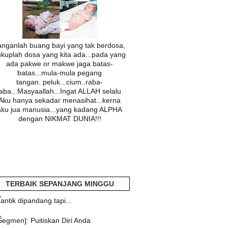
Travelog Cinta
JANGAN SINDIR SAYA...
~..Lesung Batu..~
anganlah buang bayi yang tak berdosa,
Niena Pengembara Ilahi
ukuplah dosa yang kita ada...pada yang
ada pakwe or makwe jaga batas-
| HANA LEE |
batas...mula-mula pegang
my story
tangan..peluk...cium..raba-
aba...Masyaallah...Ingat ALLAH selalu.
! lovexils !
Aku hanya sekadar menasihat...kerna
Geng Penjara Dunia
aku jua manusia...yang kadang ALPHA
dengan NIKMAT DUNIA!!!
KakaKecik aDisH sHidA
Blog Jiwa Jiwa
Ady Budika
MINDA KRONIK
TERBAIK SEPANJANG MINGGU
antik dipandang tapi...
Segmen]: Puitiskan Diri Anda