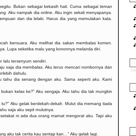
begitu. Bukan sebagai kekasih hati. Cuma sebagai teman
g. Aku nampak dia online. Aku ingin sekali menyapanya.
mpuan dan dia lelaki. Harus dia yang memulakan kata.
lincah bersuara. Aku melihat dia sakan membalas komen.
ya. Lupa seketika malu yang kononnya melanda diri.
r lalu tersenyum sendiri.
aju saja dia membalas. Aku terus mencari nombornya dan
Lo
rlebih dahulu.
ku tahu dia senang dengan aku. Sama seperti aku. Kami
 bukan kelas ke?” Aku sengaja. Aku tahu dia tak mungkin
a tu?” Aku gelak berdekah-dekah. Mulut dia memang tiada
ahu saja aku sepit mulutnya.
u setakat ni ada dua orang mamat mengorat aku. Tapi aku
ng aku tak cerita kau sentap kan…” Aku gelak lagi.