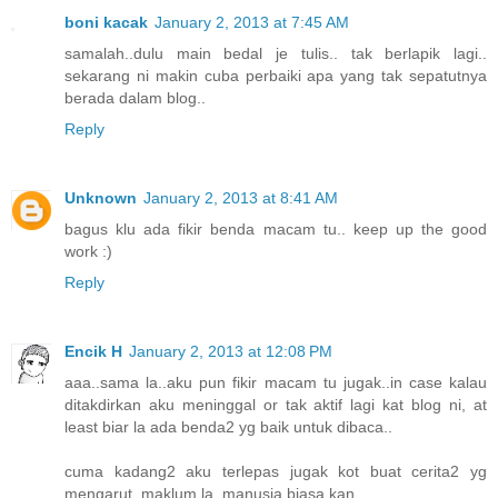
boni kacak
January 2, 2013 at 7:45 AM
samalah..dulu main bedal je tulis.. tak berlapik lagi..
sekarang ni makin cuba perbaiki apa yang tak sepatutnya
berada dalam blog..
Reply
Unknown
January 2, 2013 at 8:41 AM
bagus klu ada fikir benda macam tu.. keep up the good
work :)
Reply
Encik H
January 2, 2013 at 12:08 PM
aaa..sama la..aku pun fikir macam tu jugak..in case kalau
ditakdirkan aku meninggal or tak aktif lagi kat blog ni, at
least biar la ada benda2 yg baik untuk dibaca..
cuma kadang2 aku terlepas jugak kot buat cerita2 yg
mengarut..maklum la, manusia biasa kan..