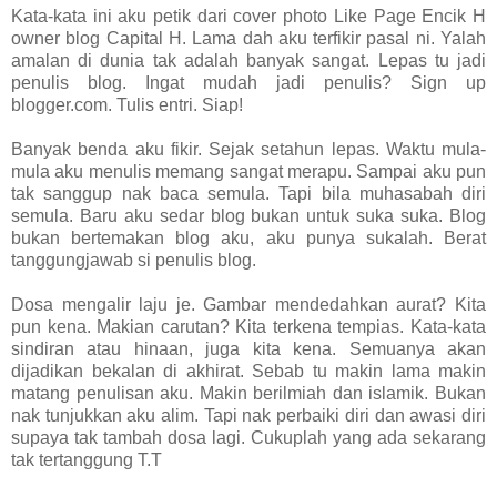
Kata-kata ini aku petik dari cover photo Like Page Encik H
owner blog Capital H. Lama dah aku terfikir pasal ni. Yalah
amalan di dunia tak adalah banyak sangat. Lepas tu jadi
penulis blog. Ingat mudah jadi penulis? Sign up
blogger.com. Tulis entri. Siap!
Banyak benda aku fikir. Sejak setahun lepas. Waktu mula-
mula aku menulis memang sangat merapu. Sampai aku pun
tak sanggup nak baca semula. Tapi bila muhasabah diri
semula. Baru aku sedar blog bukan untuk suka suka. Blog
bukan bertemakan blog aku, aku punya sukalah. Berat
tanggungjawab si penulis blog.
Dosa mengalir laju je. Gambar mendedahkan aurat? Kita
pun kena. Makian carutan? Kita terkena tempias. Kata-kata
sindiran atau hinaan, juga kita kena. Semuanya akan
dijadikan bekalan di akhirat. Sebab tu makin lama makin
matang penulisan aku. Makin berilmiah dan islamik. Bukan
nak tunjukkan aku alim. Tapi nak perbaiki diri dan awasi diri
supaya tak tambah dosa lagi. Cukuplah yang ada sekarang
tak tertanggung T.T