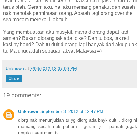
“Kan dah ajar tadi. Buat sendiri!” Kawan aku jawab dan kami
terus blah. Geram aku. Ya, aku memang penakut dan susah
nak menolak permintaan orang. Apatah lagi orang over the
sea macam mereka. Hak tuih!
Yang membuatkan aku musykil, mana diorang dapat kad
atm eh? Bukan diorang tak ada ic ke? Dah tu bos, tak reti
kasi by hand? Dah tu duit diorang lagi banyak dari aku pulak
tu. Malu jugaklah sebagai rakyat Malaysia =)
Unknown
at
9/03/2012 12:37:00 PM
Share
19 comments:
Unknown
September 3, 2012 at 12:47 PM
diorg nak menunjuklah tu yg diorg ada bnyk duit... diorg ni
memang susah nak paham... geram je... pernah jugak
nmpk situasi mcm tu...