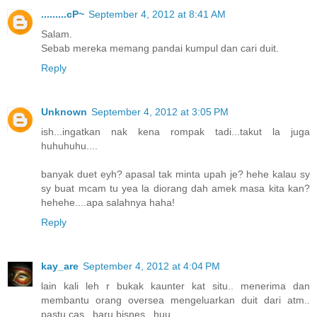
.........cP~
September 4, 2012 at 8:41 AM
Salam.
Sebab mereka memang pandai kumpul dan cari duit.
Reply
Unknown
September 4, 2012 at 3:05 PM
ish...ingatkan nak kena rompak tadi...takut la juga
huhuhuhu....
banyak duet eyh? apasal tak minta upah je? hehe kalau sy
sy buat mcam tu yea la diorang dah amek masa kita kan?
hehehe....apa salahnya haha!
Reply
kay_are
September 4, 2012 at 4:04 PM
lain kali leh r bukak kaunter kat situ.. menerima dan
membantu orang oversea mengeluarkan duit dari atm..
pastu cas.. baru bisnes.. huu