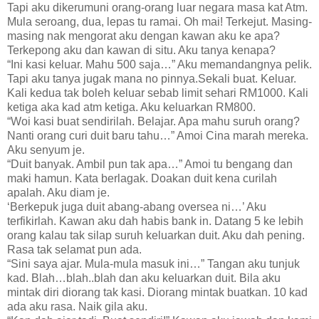
Tapi aku dikerumuni orang-orang luar negara masa kat Atm.
Mula seroang, dua, lepas tu ramai. Oh mai! Terkejut. Masing-
masing nak mengorat aku dengan kawan aku ke apa?
Terkepong aku dan kawan di situ. Aku tanya kenapa?
“Ini kasi keluar. Mahu 500 saja…” Aku memandangnya pelik.
Tapi aku tanya jugak mana no pinnya.Sekali buat. Keluar.
Kali kedua tak boleh keluar sebab limit sehari RM1000. Kali
ketiga aka kad atm ketiga. Aku keluarkan RM800.
“Woi kasi buat sendirilah. Belajar. Apa mahu suruh orang?
Nanti orang curi duit baru tahu…” Amoi Cina marah mereka.
Aku senyum je.
“Duit banyak. Ambil pun tak apa…” Amoi tu bengang dan
maki hamun. Kata berlagak. Doakan duit kena curilah
apalah. Aku diam je.
‘Berkepuk juga duit abang-abang oversea ni…’ Aku
terfikirlah. Kawan aku dah habis bank in. Datang 5 ke lebih
orang kalau tak silap suruh keluarkan duit. Aku dah pening.
Rasa tak selamat pun ada.
“Sini saya ajar. Mula-mula masuk ini…” Tangan aku tunjuk
kad. Blah…blah..blah dan aku keluarkan duit. Bila aku
mintak diri diorang tak kasi. Diorang mintak buatkan. 10 kad
ada aku rasa. Naik gila aku.