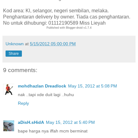
Kod area: Kl, selangor, negeri sembilan, melaka.
Penghantaran delivery by owner. Tiada cas penghantaran.
No untuk dihubungi: 01112190589 Miss Lieyah
Published with Blogger-droid v1.7.4
Unknown
at
5/15/2012 05:00:00 PM
Share
9 comments:
mohdhazlan Dreadlock
May 15, 2012 at 5:08 PM
nak ..tapi xde duit lagi ..huhu
Reply
aDisH.sHidA
May 15, 2012 at 5:40 PM
bape harga nya iffah mcm berminat